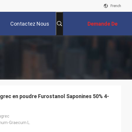
French
Contactez Nous
Demande De
Soumission
nugrec en poudre Furostanol Saponines 50% 4-
ugrec
enum-Graecum L.