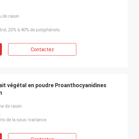
u de raisin
.
trol, 20% à 40% de polyphénols
Contactez
it végétal en poudre Proanthocyanidines
n
ne de raisin
.
its de la sous-traitance