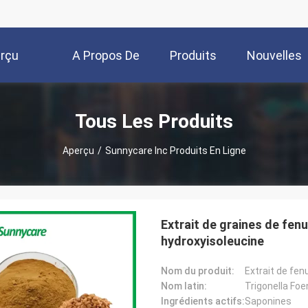
rçu
A Propos De
Produits
Nouvelles
Nous
Tous Les Produits
Aperçu
/
Sunnycare Inc Produits En Ligne
Extrait de graines de fe
hydroxyisoleucine
Nom du produit:
Extrait de fen
Nom latin:
Trigonella Fo
Ingrédients actifs:
Saponines