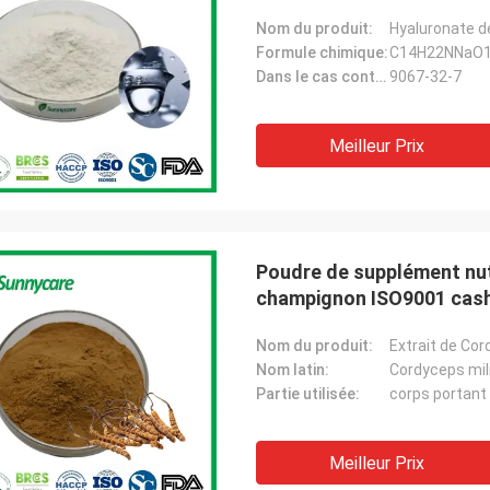
Nom du produit:
Hyaluronate d
Formule chimique:
C14H22NNaO
Dans le cas contraire.:
9067-32-7
Meilleur Prix
Poudre de supplément nut
champignon ISO9001 cas
Nom du produit:
Extrait de Co
Nom latin:
Cordyceps mili
Partie utilisée:
corps portant 
Meilleur Prix