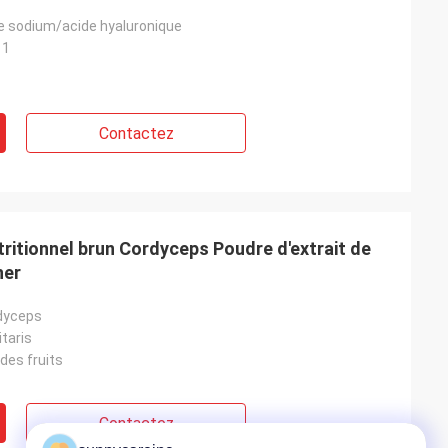
e sodium/acide hyaluronique
11
Contactez
ritionnel brun Cordyceps Poudre d'extrait de
her
rdyceps
taris
des fruits
Contactez