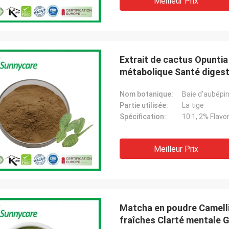
Meilleur Prix
Extrait de cactus Opuntia 
métabolique Santé digest
Nom botanique:
Baie d'aubépine
Partie utilisée:
La tige
Spécification:
10:1, 2% Flav
Meilleur Prix
Matcha en poudre Camellia
fraîches Clarté mentale 