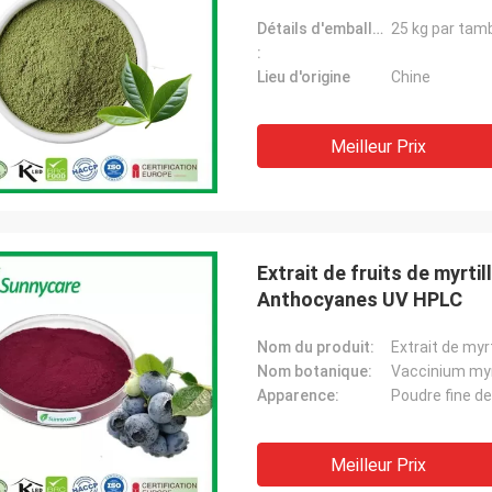
Détails d'emballage:
25 kg par tam
:
Lieu d'origine
Chine
Meilleur Prix
Extrait de fruits de myrt
Anthocyanes UV HPLC
Nom du produit:
Extrait de myrt
Nom botanique:
Vaccinium myrt
Apparence:
Poudre fine de 
Meilleur Prix