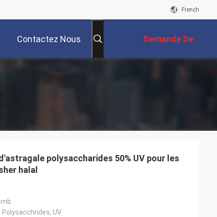
French
Contactez Nous
Demande De
Soumission
 d'astragale polysaccharides 50% UV pour les
sher halal
emb
 Polysacchrides, UV