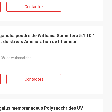
Contactez
agandha poudre de Withania Somnifera 5:1 10:1
 du stress Amélioration de l' humeur
, 3% de withanolides
Contactez
ragalus membranaceus Polysacchrides UV