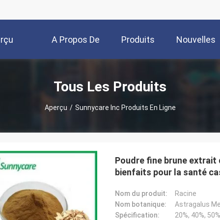
rçu
A Propos De
Produits
Nouvelles
Nous
Tous Les Produits
Aperçu
/
Sunnycare Inc Produits En Ligne
Poudre fine brune extrait
bienfaits pour la santé ca
Nom du produit:
Racine
Nom botanique:
Astragalus M
Spécification:
20%, 40%, 50%