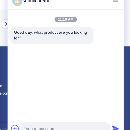
sunnycareinc
11:18 AM
9
10
11
Good day, what product are you looking 
for?
Produits
Poudre d'extrait de plante
Additifs naturels
te
Matières premières cosmétiques
e confidentialité
Toutes les catégories