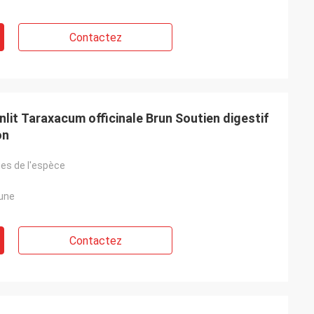
Contactez
nlit Taraxacum officinale Brun Soutien digestif
on
ues de l'espèce
rune
Contactez