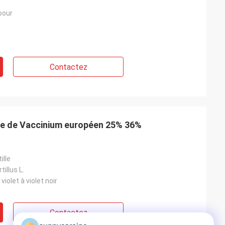
bour
Contactez
ille de Vaccinium européen 25% 36%
ille
illus L.
violet à violet noir
Contactez