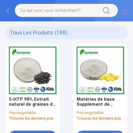
Tous Les Produits
(188)
5-HTP 98% Extrait
Matériau de base
naturel de graines de
Supplément de
Griffonia 5-
vitamine D CAS 67-
Prix:
negotiable
Prix:
negotiable
hydroxytryptophane
97-0 Cholecalciférol
Trouvez les derniers prix
Trouvez les derniers prix
en poudre CAS 56-
Poudre de vitamine
69-9
D3