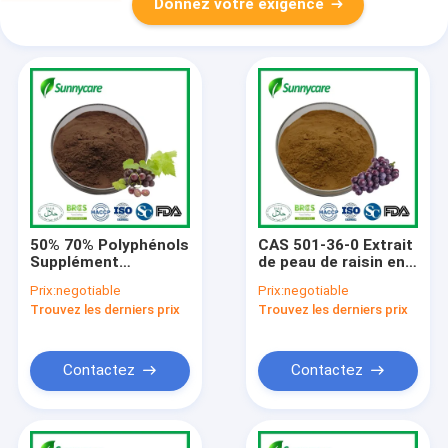
Donnez votre exigence
50% 70% Polyphénols
CAS 501-36-0 Extrait
Supplément
de peau de raisin en
nutritionnel en
poudre 10% 98%
Prix:
negotiable
Prix:
negotiable
poudre Extrait de
Resvératrol HPLC
Trouvez les derniers prix
Trouvez les derniers prix
graines de raisin
Contactez
Contactez