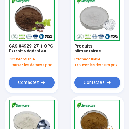
CAS 84929-27-1 OPC
Produits
Extrait végétal en
alimentaires
poudre
matières premières
Prix:
negotiable
Prix:
negotiable
Proanthocyanidines
cosmétiques Acide
Trouvez les derniers prix
Trouvez les derniers prix
Extrait de graines de
hyaluronique
raisin
Hyaluronate de
sodium en poudre
Contactez
Contactez
Aperçu
Produits
A propos de nous