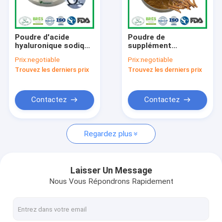
Visite d'usine
Contrôle de la qualité
Poudre d'acide
Poudre de
hyaluronique sodique
supplément
Contact
Dalton matières
nutritionnel brun
Prix:
negotiable
Prix:
negotiable
premières CAS 9067-
Cordyceps Poudre
Trouvez les derniers prix
Trouvez les derniers prix
32-7 Pour la peau
d'extrait de
nouvelles
champignon ISO9001
casher
Demande de soumission
Contactez
Contactez
Regardez plus
Poudre d'extrait de plante
Additifs naturels
Laisser Un Message
Nous Vous Répondrons Rapidement
Matières premières cosmétiques
Ingrédients dans les aliments pour animaux