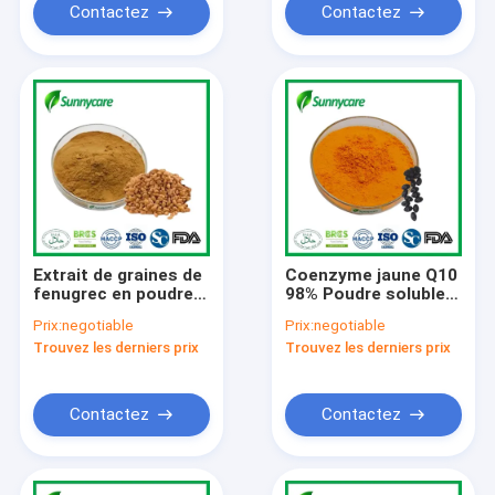
Contactez
Contactez
Extrait de graines de
Coenzyme jaune Q10
fenugrec en poudre
98% Poudre soluble
Furostanol
dans l'huile CoQ10
Prix:
negotiable
Prix:
negotiable
Saponines 50% 4-
10% Poudre soluble
Trouvez les derniers prix
Trouvez les derniers prix
hydroxyisoleucine
dans l'eau
Contactez
Contactez