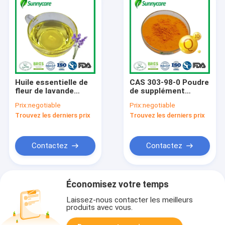
Huile essentielle de
CAS 303-98-0 Poudre
fleur de lavande
de supplément
liquide pour l' acné
nutritionnel
Prix:
negotiable
Prix:
negotiable
Points noirs
Ubiquinone
Trouvez les derniers prix
Trouvez les derniers prix
sensibles
Coenzyme Q10
Poudre
Contactez
Contactez
Économisez votre temps
Laissez-nous contacter les meilleurs
produits avec vous.