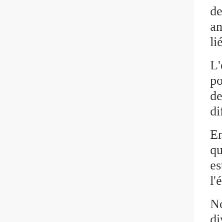
de
an
li
L'
po
de
di
En
qu
es
l'
No
di