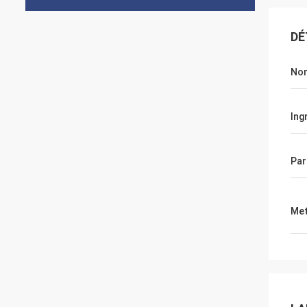
DÉ
Nom
Ing
Par
Met