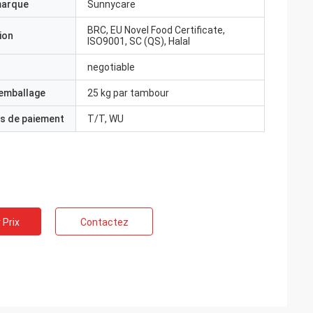
marque
Sunnycare
BRC, EU Novel Food Certificate,
ion
ISO9001, SC (QS), Halal
negotiable
'emballage
25 kg par tambour
s de paiement
T/T, WU
 Prix
Contactez