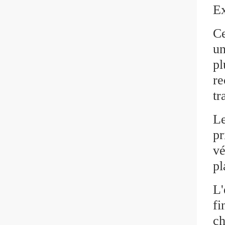
Ex
Ce
un
pl
re
tr
Le
pr
vé
pl
L'
fi
ch