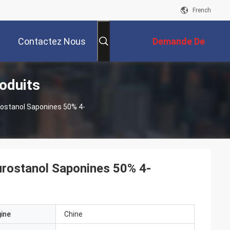
French
Contactez Nous
Demande De
oduits
Soumission
rostanol Saponines 50% 4-
Furostanol Saponines 50% 4-
gine
Chine