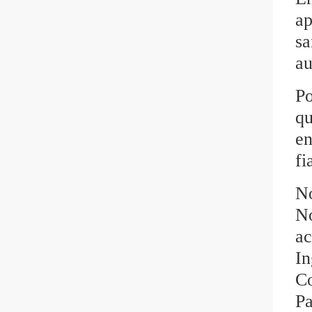
ap
sa
au
Po
qu
en
fi
No
No
ac
In
Co
Pa