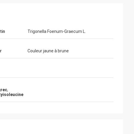
tin
Trigonella Foenum-Graecum L.
r
Couleur jaune à brune
grec
,
xyisoleucine