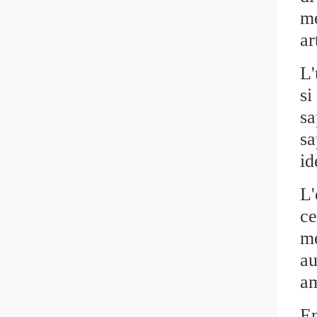
mé
ar
L'
si
sa
sa
id
L'
ce
mé
au
am
En