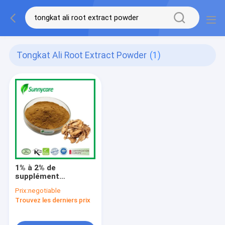
Tongkat Ali Root Extract Powder
(1)
1% à 2% de
supplément
nutritionnel en
Prix:
negotiable
poudre d'extrait de
Trouvez les derniers prix
racine de Tongkat Ali