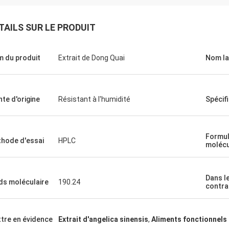
TAILS SUR LE PRODUIT
 du produit
Extrait de Dong Quai
Nom la
nte d'origine
Résistant à l'humidité
Spécif
Formu
hode d'essai
HPLC
molécu
Dans l
ds moléculaire
190.24
contra
tre en évidence
Extrait d'angelica sinensis
,
Aliments fonctionnels 