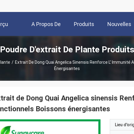
rçu
A Propos De
Produits
Nouvelles
Poudre D'extrait De Plante Produit
Nous
Plante
/
Extrait De Dong Quai Angelica Sinensis Renforce L' Immunité 
Énergisantes
trait de Dong Quai Angelica sinensis Ren
nctionnels Boissons énergisantes
Lieu d'ori