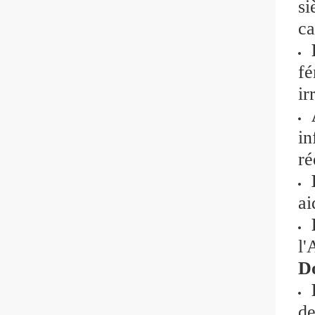
si
ca
fé
ir
in
ré
ai
l'
Do
de