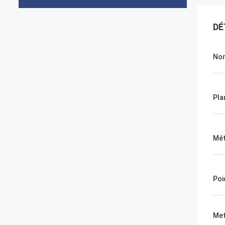
DÉ
Nom
Pla
Mét
Poi
Met