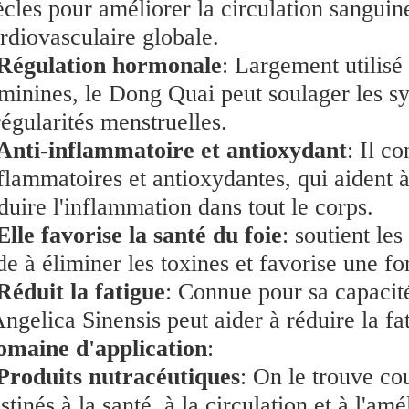
ècles pour améliorer la circulation sanguine
rdiovasculaire globale.
Régulation hormonale
: Largement utilisé
minines, le Dong Quai peut soulager les 
régularités menstruelles.
Anti-inflammatoire et antioxydant
: Il c
flammatoires et antioxydantes, qui aident à 
duire l'inflammation dans tout le corps.
Elle favorise la santé du foie
: soutient le
de à éliminer les toxines et favorise une f
Réduit la fatigue
: Connue pour sa capacit
Angelica Sinensis peut aider à réduire la fa
maine d'application
:
Produits nutracéutiques
: On le trouve c
stinés à la santé, à la circulation et à l'a