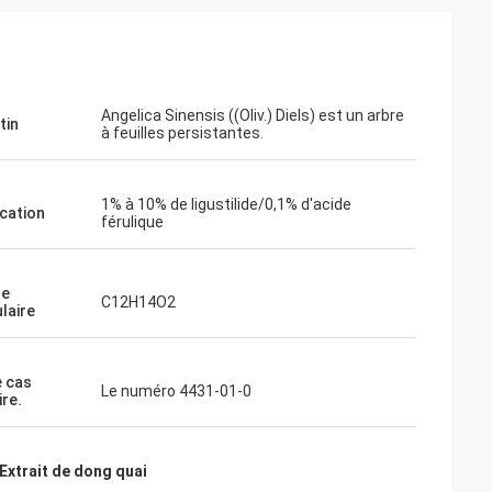
Angelica Sinensis ((Oliv.) Diels) est un arbre
tin
à feuilles persistantes.
1% à 10% de ligustilide/0,1% d'acide
ication
férulique
le
C12H14O2
laire
e cas
Le numéro 4431-01-0
ire.
Extrait de dong quai