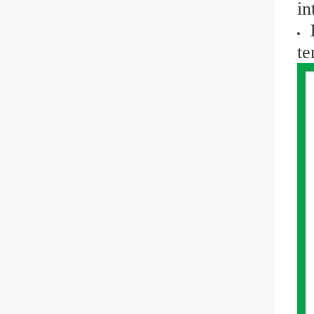
in
te