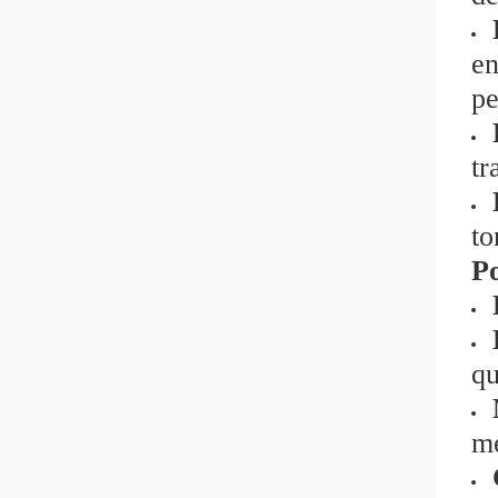
en
pe
tr
to
Po
qu
me