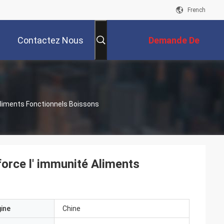
French
Contactez Nous
Demande De
s
Soumission
Aliments Fonctionnels Boissons
force l' immunité Aliments
gine
Chine