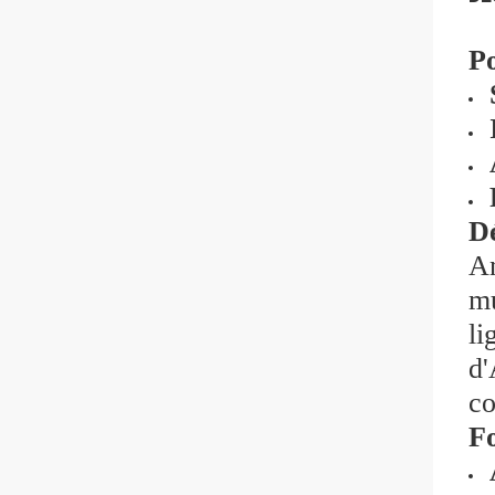
Po
Dé
An
mu
li
d'
co
Fo