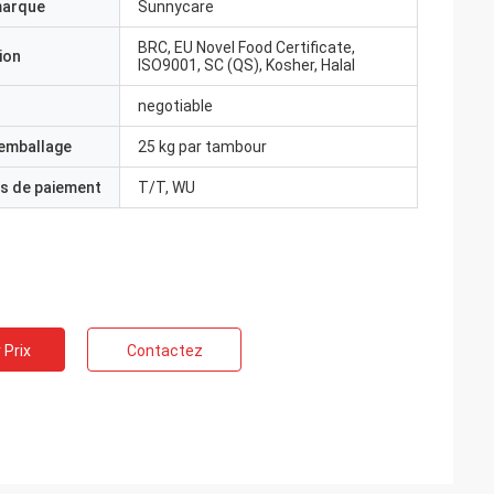
marque
Sunnycare
BRC, EU Novel Food Certificate,
ion
ISO9001, SC (QS), Kosher, Halal
negotiable
'emballage
25 kg par tambour
s de paiement
T/T, WU
 Prix
Contactez