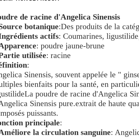
udre de racine d'Angelica Sinensis
Source botanique
:
Des produits de la caté
Ingrédients actifs
: Coumarines, ligustilid
Apparence
: poudre jaune-brune
Partie utilisée
: racine
finition
:
gelica Sinensis, souvent appelée le " gins
ltiples bienfaits pour la santé, en particu
gustilideLa poudre de racine d'Angelica Si
Angelica Sinensis pure.extrait de haute qual
mposés puissants.
nction principale
:
Améliore la circulation sanguine
: Angeli