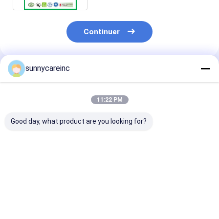
Continuer
sunnycareinc
Produits Recommandés
11:22 PM
Good day, what product are you looking for?
Poudre d'extrait de
Extrait de jus de
Extrait de bet
sureau pour la santé
myrtille en poudre
poudre rouge v
cardiovasculaire et
Sambucus nigra
pour l' endura
le soutien
Colorant naturel
physique et la
antioxydant
pour aliments et
cardiaque ave
Meilleur prix
Meilleur prix
Meilleur p
boissons
nitrate de béta