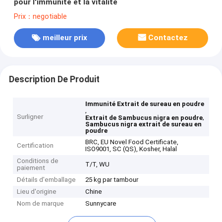
pour l'immunité et la vitalité
Prix：negotiable
meilleur prix
Contactez
Description De Produit
Immunité Extrait de sureau en poudre
,
Surligner
,
Extrait de Sambucus nigra en poudre
Sambucus nigra extrait de sureau en
poudre
BRC, EU Novel Food Certificate,
Certification
ISO9001, SC (QS), Kosher, Halal
Conditions de
T/T, WU
paiement
Détails d'emballage
25 kg par tambour
Lieu d'origine
Chine
Nom de marque
Sunnycare