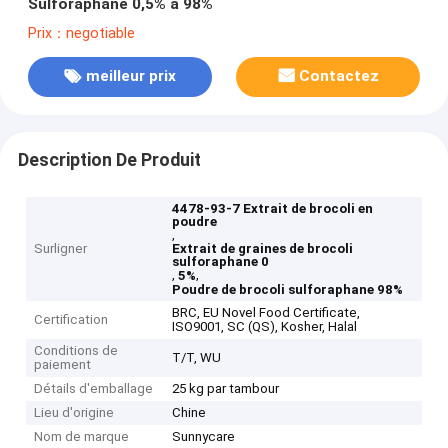
Sulforaphane 0,5% à 98%
Prix：negotiable
meilleur prix
Contactez
Description De Produit
4478-93-7 Extrait de brocoli en
poudre
,
Surligner
Extrait de graines de brocoli
sulforaphane 0
,
,
5%
Poudre de brocoli sulforaphane 98%
BRC, EU Novel Food Certificate,
Certification
ISO9001, SC (QS), Kosher, Halal
Conditions de
T/T, WU
paiement
Détails d'emballage
25 kg par tambour
Lieu d'origine
Chine
Nom de marque
Sunnycare