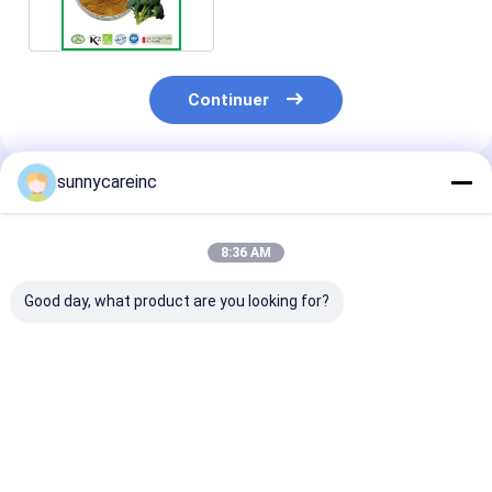
Continuer
sunnycareinc
Produits Recommandés
8:36 AM
Good day, what product are you looking for?
Poudre de mangue
Poudre de mangue
Poudre de ma
Mangifera indica L.
Mangifera indica L.
Mangifera indi
Améliorez le bien-
La nutrition sportive
Antioxydants
être général
favorise la santé
Renforce l'im
Boissons
cellulaire
Meilleur prix
Meilleur prix
Meilleur p