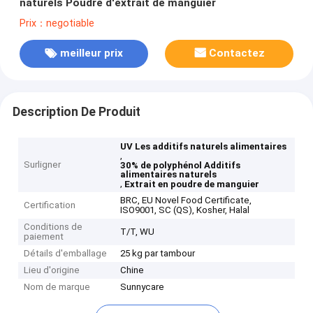
naturels Poudre d'extrait de manguier
Prix：negotiable
meilleur prix
Contactez
Description De Produit
UV Les additifs naturels alimentaires
,
Surligner
30% de polyphénol Additifs
alimentaires naturels
,
Extrait en poudre de manguier
BRC, EU Novel Food Certificate,
Certification
ISO9001, SC (QS), Kosher, Halal
Conditions de
T/T, WU
paiement
Détails d'emballage
25 kg par tambour
Lieu d'origine
Chine
Nom de marque
Sunnycare