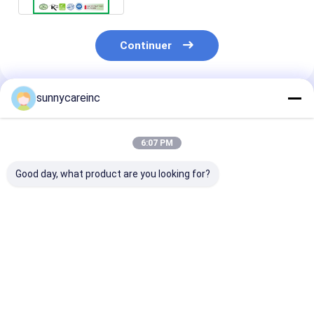
Continuer
sunnycareinc
Produits Recommandés
6:07 PM
Good day, what product are you looking for?
Poudre de mangue
Poudre de mangue
Poudre de ma
Mangifera indica L.
Mangifera indica L.
Mangifera indi
Améliorez le bien-
La nutrition sportive
Antioxydants
être général
favorise la santé
Renforce l'im
Boissons
cellulaire
Meilleur prix
Meilleur prix
Meilleur p
énergisantes