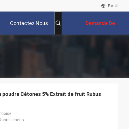
French
Contactez Nous
Demande De
Soumission
 poudre Cétones 5% Extrait de fruit Rubus
amboise
Rubus idaeus