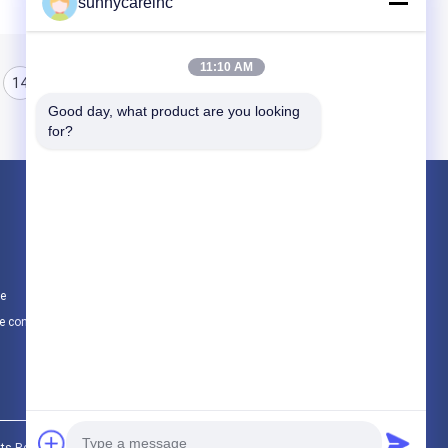
sunnycareinc
11:10 AM
14
15
16
Good day, what product are you looking 
for?
Produits
Poudre d'extrait de plante
Additifs naturels
te
Matières premières cosmétiques
e confidentialité
Toutes les catégories