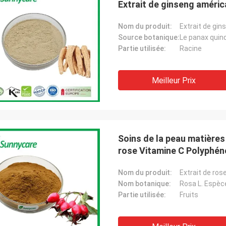
Extrait de ginseng améric
Nom du produit:
Extrait de gin
Source botanique:
Le panax quin
Partie utilisée:
Racine
Meilleur Prix
Soins de la peau matière
rose Vitamine C Polyphén
Nom du produit:
Extrait de ro
Nom botanique:
Rosa L. Espèc
Partie utilisée:
Fruits