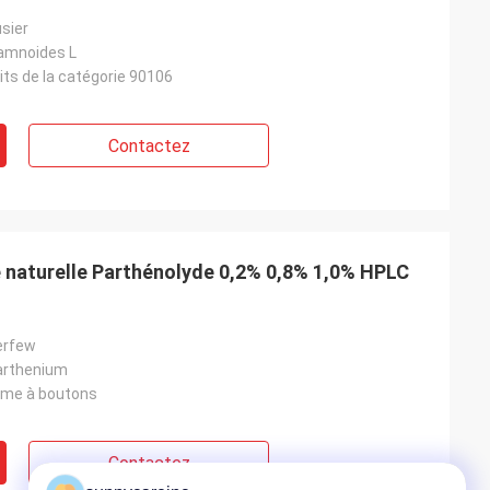
usier
amnoides L
its de la catégorie 90106
Contactez
re naturelle Parthénolyde 0,2% 0,8% 1,0% HPLC
verfew
arthenium
ème à boutons
Contactez