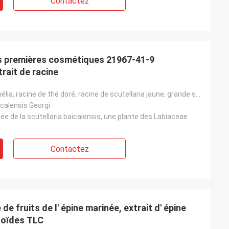
Contactez
s premières cosmétiques 21967-41-9
trait de racine
Racine de camélia, racine de thé doré, racine de scutellaria jaune, grande scutellaria, scutellaria
icalensis Georgi
ée de la scutellaria baicalensis, une plante des Labiaceae
Contactez
de fruits de l' épine marinée, extrait d' épine
noïdes TLC