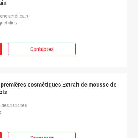
ain
seng américain
quefolius
Contactez
s premières cosmétiques Extrait de mousse de
ols
se des hanches
e