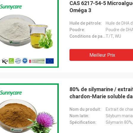
CAS 6217-54-5 Microalgu
Oméga 3
Huile de pétrole:
Huile de DHA d
Poudre:
Poudre de DHA
Conditions de paiement:
T/T, WU
Meilleur Prix
80% de silymarine / extrai
chardon-Marie soluble da
Nom du produit:
Extrait de ch
Nom latin:
Silybum maria
Spécification:
Silymarin 80%,