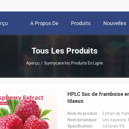
rçu
A Propos De
Produits
Nouvelles
Nous
Tous Les Produits
Aperçu
/
Sunnycare Inc Produits En Ligne
HPLC Suc de framboise en
Idaeus
Nom du produit:
Extrait de fr
Nom botanique:
Les espèces: 
Spécification:
Cétones 5%