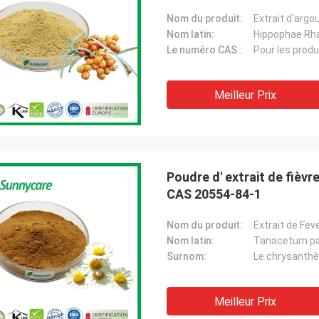
Nom du produit:
Extrait d'argo
Nom latin:
Hippophae Rh
Le numéro CAS.:
Pour les produ
Meilleur Prix
Poudre d' extrait de fièv
CAS 20554-84-1
Nom du produit:
Extrait de Fe
Nom latin:
Tanacetum p
Surnom:
Le chrysanth
Meilleur Prix