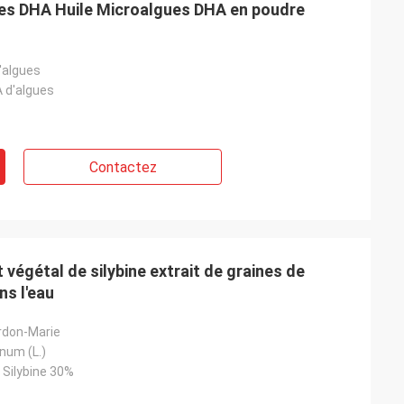
es DHA Huile Microalgues DHA en poudre
'algues
 d'algues
Contactez
t végétal de silybine extrait de graines de
ns l'eau
ardon-Marie
num (L.)
 Silybine 30%