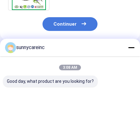
Continuer
sunnycareinc
Produits Recommandés
3:08 AM
Good day, what product are you looking for?
Extrait de jus de
95% Procyanidine
Soluble dans l
betterave en poudre
OPC 95% Extrait
95% de curcum
Beta vulgaris pour
d'écorce de pin en
Extrait de raci
améliorer la santé
poudre
curcuma
cardiaque et les
Supplément C
Meilleur prix
Meilleur prix
Meilleur p
performances
458-37-7