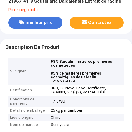
21967-41-9 Scutellaria Baicalensis Extrait de racine
Prix：negotiable
meilleur prix
Contactez
Description De Produit
98% Baicalin matières premières
cosmétiques
,
Surligner
85% de matières premières
cosmétiques de Baicalin
,
21967-41-9
BRC, EU Novel Food Certificate,
Certification
ISO9001, SC (QS), Kosher, Halal
Conditions de
T/T, WU
paiement
Détails d'emballage
25 kg par tambour
Lieu d'origine
Chine
Nom de marque
Sunnycare