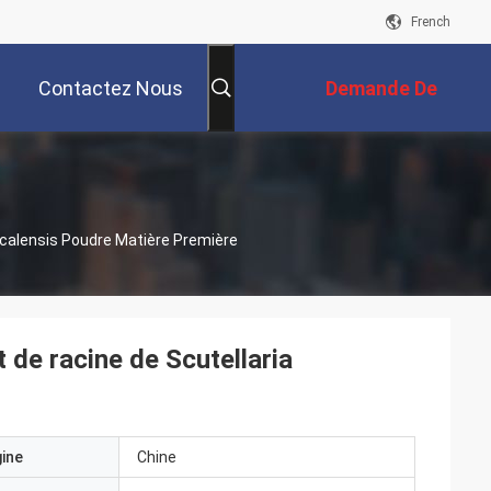
French
Contactez Nous
Demande De
Soumission
icalensis Poudre Matière Première
 de racine de Scutellaria
gine
Chine