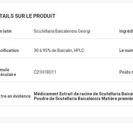
TAILS SUR LE PRODUIT
 latin
Scutellaria Baicalensis Georgi
Ingrédi
cification
30 à 95% de Baicalin, HPLC
Le num
mule
C21H18O11
Poids 
éculaire
Médicament Extrait de racine de Scutellaria Baica
tre en évidence
Poudre de Scutellaria Baicalensis Matière premiè