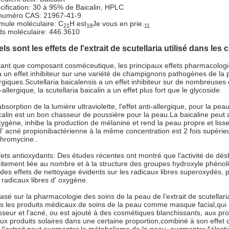
cification: 30 à 95% de Baicalin, HPLC
numéro CAS: 21967-41-9
mule moléculaire: C
H est
Je vous en prie.
21
18
11
ds moléculaire: 446.3610
ls sont les effets de l'extrait de scutellaria utilisé dans le
tant que composant cosméceutique, les principaux effets pharmacologique
 a un effet inhibiteur sur une variété de champignons pathogènes de la pe
ergiques.Scutellaria baicalensis a un effet inhibiteur sur de nombreus
-allergique, la scutellaria baicalin a un effet plus fort que le glycoside.
bsorption de la lumière ultraviolette, l'effet anti-allergique, pour la peau
calin est un bon chasseur de poussière pour la peau.La baicaline peut ab
xygène, inhibe la production de mélanine et rend la peau propre et lisse.
 l' acné propionibactérienne à la même concentration est 2 fois supérieur
thromycine..
fets antioxydants: Des études récentes ont montré que l'activité de dés
oitement liée au nombre et à la structure des groupes hydroxyle phénoliq
 des effets de nettoyage évidents sur les radicaux libres superoxydés, p
 radicaux libres d' oxygène.
basé sur la pharmacologie des soins de la peau de l'extrait de scutellari
s les produits médicaux de soins de la peau comme masque facial,qui a 
sseur et l'acné, ou est ajouté à des cosmétiques blanchissants, aux produ
aux produits solaires dans une certaine proportion,combiné à son effet 