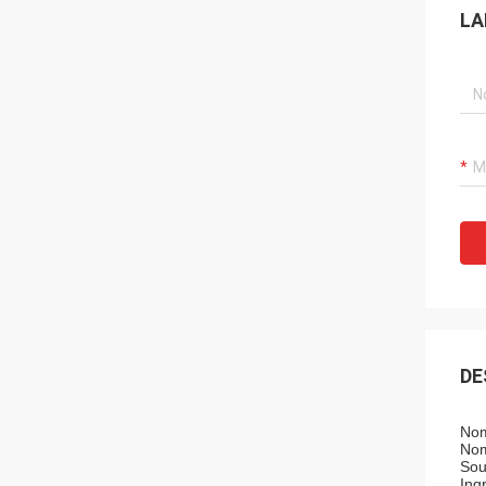
LA
DE
Nom
Nom
Sou
Ingr