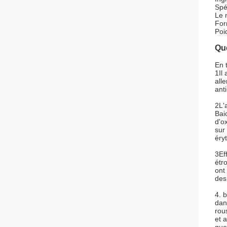
Spé
Le 
For
Poi
Que
En 
1Il
all
anti
2L'a
Bai
d'o
sur
éry
3Ef
étr
ont
des
4. 
dan
rou
et 