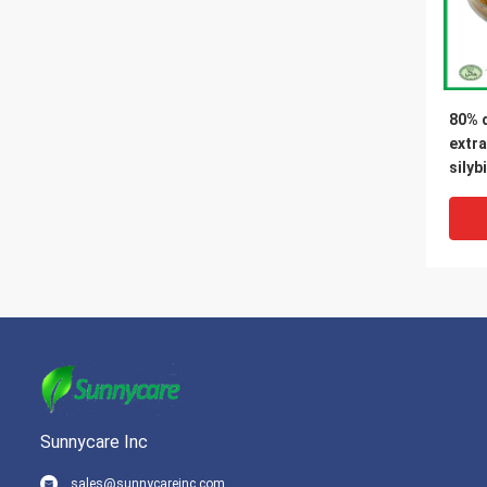
80% d
extra
silyb
grai
Marie
Sunnycare Inc
sales@sunnycareinc.com