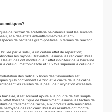
s cosmétiques?
s de l'extrait de scutellaria baicalensis sont les suivants:
au, et a des effets anti-inflammatoires et anti-
es espèces de bactéries gram-positivesEn termes de réaction
 brûlée par le soleil, a un certain effet de réparation;
sorber les rayons ultraviolets., élimine les radicaux libres
Des études ont montré que l' effet inhibiteur de la baicaline
 à celui du métronidazole et 115 fois supérieur à celui de l'
hydratation des radicaux libres des flavonoïdes est
ues qu'ils contiennent.Le zinc et le cuivre de la baicaline
rotégeant les cellules de la peau de l' oxydation excessive
a baicalae, il est souvent ajouté à la poudre de film souple
l'effet thérapeutique de blanchiment, élimine les taches de
its de traitement de l'acné, aux produits anti-sensibilités
de nettoyage des radicaux libresLes résultats ont montré