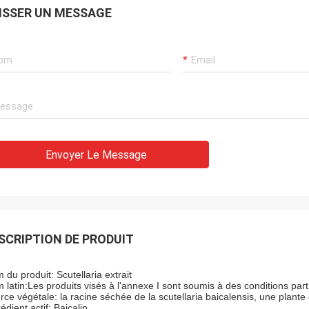
ISSER UN MESSAGE
Envoyer Le Message
SCRIPTION DE PRODUIT
 du produit: Scutellaria extrait
 latin:
Les produits visés à l'annexe I sont soumis à des conditions parti
rce végétale: la racine séchée de la scutellaria baicalensis, une plant
édient actif: Baicalin