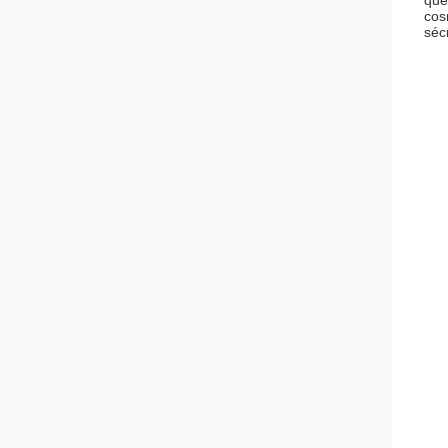
que
cos
séc