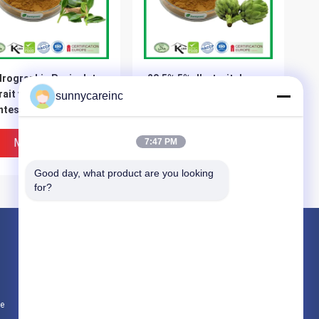
rographis Paniculate
20,5% 5% d'extrait de
rait végétal à base de
feuille d'artichaut de
sunnycareinc
ntes 4%
cynarine en poudre
rographolides CAS
8-58-7
Meilleur Prix
Meilleur Prix
7:47 PM
Good day, what product are you looking 
for?
Produits
Poudre d'extrait de plante
Additifs naturels
te
Matières premières cosmétiques