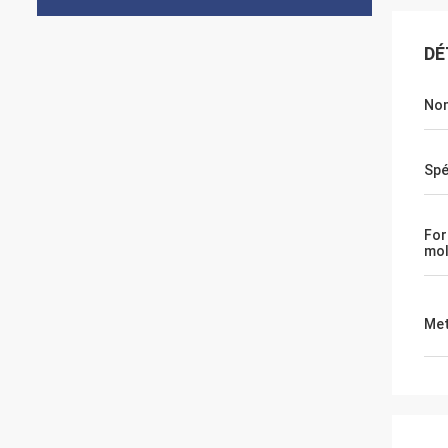
DÉ
Nom
Spé
For
mol
Met