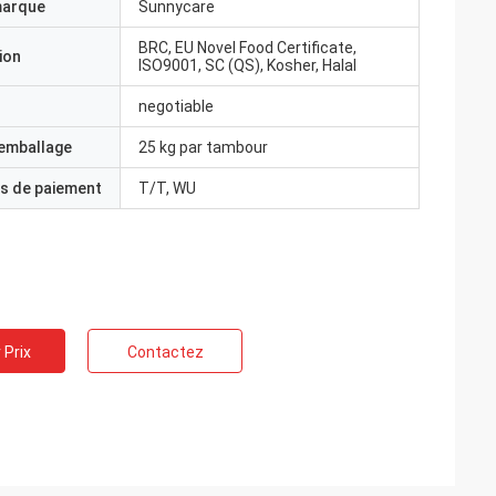
marque
Sunnycare
BRC, EU Novel Food Certificate,
ion
ISO9001, SC (QS), Kosher, Halal
negotiable
'emballage
25 kg par tambour
s de paiement
T/T, WU
 Prix
Contactez