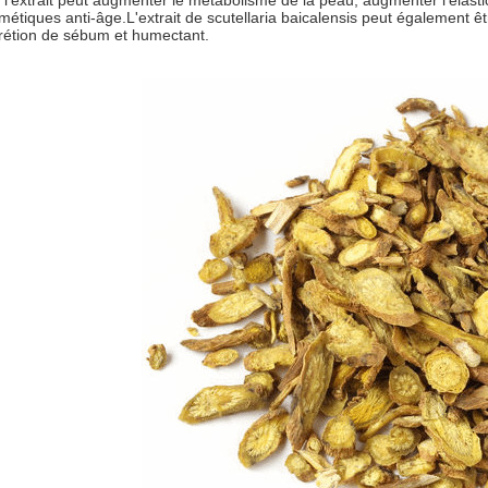
 l'extrait peut augmenter le métabolisme de la peau, augmenter l'élasticit
métiques anti-âge.L'extrait de scutellaria baicalensis peut également êt
rétion de sébum et humectant.