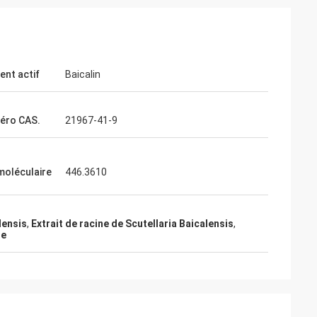
ent actif
Baicalin
éro CAS.
21967-41-9
moléculaire
446.3610
lensis
,
Extrait de racine de Scutellaria Baicalensis
,
re