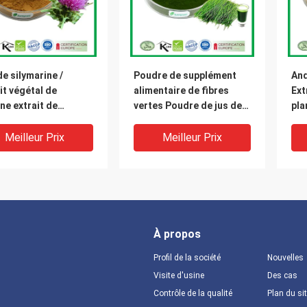
e silymarine /
Poudre de supplément
And
it végétal de
alimentaire de fibres
Ext
ine extrait de
vertes Poudre de jus de
pla
nes de chardon-
blé naturel
And
 soluble dans l'eau
550
Meilleur Prix
Meilleur Prix
À propos
Profil de la société
Nouvelles
Visite d'usine
Des cas
Contrôle de la qualité
Plan du si