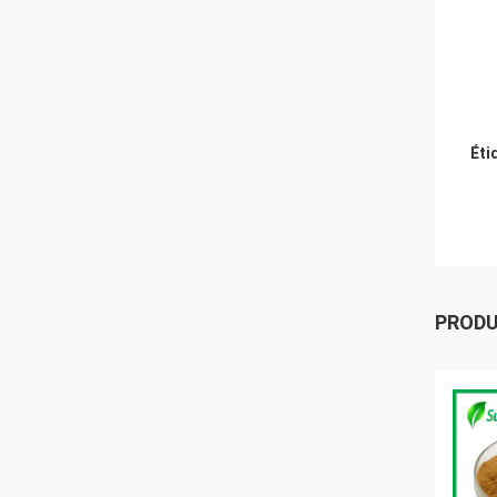
Éti
PROD